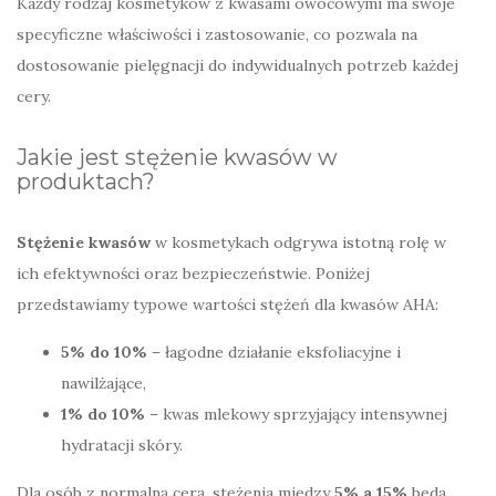
Każdy rodzaj kosmetyków z kwasami owocowymi ma swoje
specyficzne właściwości i zastosowanie, co pozwala na
dostosowanie pielęgnacji do indywidualnych potrzeb każdej
cery.
Jakie jest stężenie kwasów w
produktach?
Stężenie kwasów
w kosmetykach odgrywa istotną rolę w
ich efektywności oraz bezpieczeństwie. Poniżej
przedstawiamy typowe wartości stężeń dla kwasów AHA:
5% do 10%
– łagodne działanie eksfoliacyjne i
nawilżające,
1% do 10%
– kwas mlekowy sprzyjający intensywnej
hydratacji skóry.
Dla osób z normalną cerą, stężenia między
5% a 15%
będą