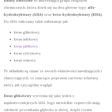
Kwasy owocowe
to interesująca grupa związków
chemicznych, która dzieli się na dwa główne typy:
alfa-
hydroksykwasy (AHA)
oraz
beta-hydroksykwasy (BHA)
.
Do AHA zaliczamy takie substancje jak:
kwas glikolowy,
kwas mlekowy,
kwas jabłkowy
,
kwas cytrynowy,
kwas winowy.
Te składniki są znane ze swoich właściwości nawilżających i
złuszczających, co znacząco poprawia zarówno teksturę
skóry, jak i jej ogólny wygląd.
Kwas glikolowy
wyróżnia się jako jeden z
najskuteczniejszych AHA. Jego niewielkie cząsteczki mają
zdolność przenikania głęboko w skórę, dzięki czemu