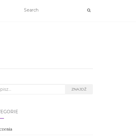
rch
ZNAJDŹ
TEGORIE
czenia