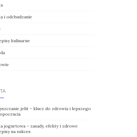
ta
ta i odchudzanie
e
episy kulinarne
da
owie
TA
szczanie jelit – klucz do zdrowia i lepszego
opoczucia
ta jogurtowa – zasady, efekty i zdrowe
episy na sukces