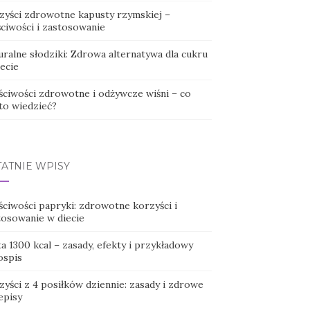
zyści zdrowotne kapusty rzymskiej –
ściwości i zastosowanie
ralne słodziki: Zdrowa alternatywa dla cukru
ecie
ściwości zdrowotne i odżywcze wiśni – co
to wiedzieć?
TATNIE WPISY
ściwości papryki: zdrowotne korzyści i
tosowanie w diecie
a 1300 kcal – zasady, efekty i przykładowy
ospis
yści z 4 posiłków dziennie: zasady i zdrowe
episy