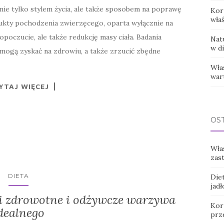
 nie tylko stylem życia, ale także sposobem na poprawę
Kor
wła
dukty pochodzenia zwierzęcego, oparta wyłącznie na
opoczucie, ale także redukcję masy ciała. Badania
Natu
w di
 mogą zyskać na zdrowiu, a także zrzucić zbędne
Wła
war
YTAJ WIĘCEJ
OS
Wła
zas
DIETA
Diet
jadł
i zdrowotne i odżywcze warzywa
Korz
dealnego
prz