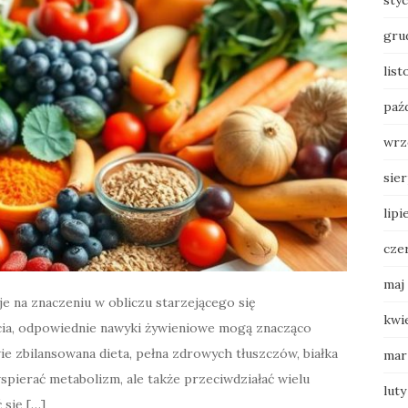
sty
gru
lis
paź
wrz
sie
lipi
cze
maj
je na znaczeniu w obliczu starzejącego się
kwi
ia, odpowiednie nawyki żywieniowe mogą znacząco
ie zbilansowana dieta, pełna zdrowych tłuszczów, białka
mar
pierać metabolizm, ale także przeciwdziałać wielu
luty
się […]