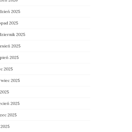
czeń 2026
dzień 2025
topad 2025
dziernik 2025
esień 2025
rpień 2025
ec 2025
rwiec 2025
 2025
ecień 2025
zec 2025
 2025