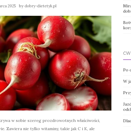
by
Mir
arca 2025
dobry-dietetyk.pl
dob
Botw
kor
ĆW
Po 
W j
Przy
Jaz
odc
krywa w sobie szereg prozdrowotnych właściwości,
Dla
 Zawiera nie tylko witaminy, takie jak C i K, ale