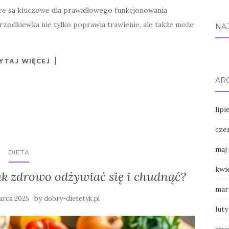
tóre są kluczowe dla prawidłowego funkcjonowania
 rzodkiewka nie tylko poprawia trawienie, ale także może
NA
YTAJ WIĘCEJ
AR
lipi
cze
maj
DIETA
kwi
jak zdrowo odżywiać się i chudnąć?
mar
by
arca 2025
dobry-dietetyk.pl
luty