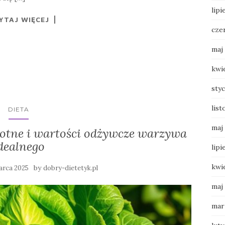
lipi
YTAJ WIĘCEJ
cze
maj
kwi
sty
list
DIETA
maj
wotne i wartości odżywcze warzywa
dealnego
lipi
kwi
by
arca 2025
dobry-dietetyk.pl
maj
mar