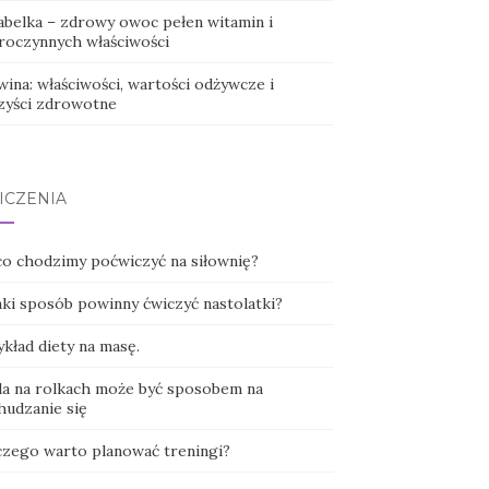
abelka – zdrowy owoc pełen witamin i
roczynnych właściwości
ina: właściwości, wartości odżywcze i
zyści zdrowotne
ICZENIA
co chodzimy poćwiczyć na siłownię?
aki sposób powinny ćwiczyć nastolatki?
kład diety na masę.
da na rolkach może być sposobem na
hudzanie się
czego warto planować treningi?