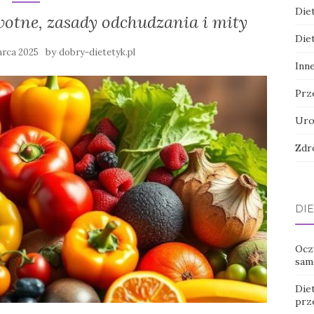
Die
otne, zasady odchudzania i mity
Die
by
arca 2025
dobry-dietetyk.pl
Inn
Prz
Uro
Zdr
DIE
Oczy
sam
Die
prz