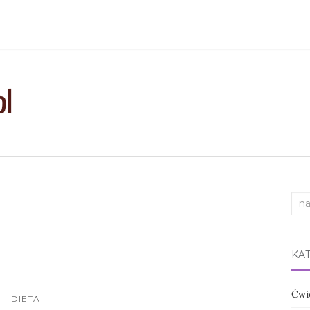
Sea
for:
KA
Ćwi
DIETA