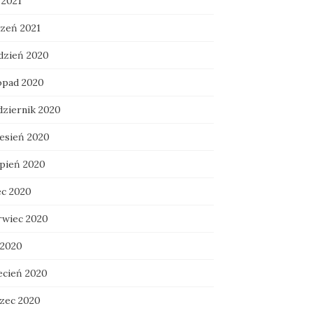
 2021
czeń 2021
dzień 2020
topad 2020
dziernik 2020
esień 2020
rpień 2020
ec 2020
rwiec 2020
 2020
ecień 2020
zec 2020