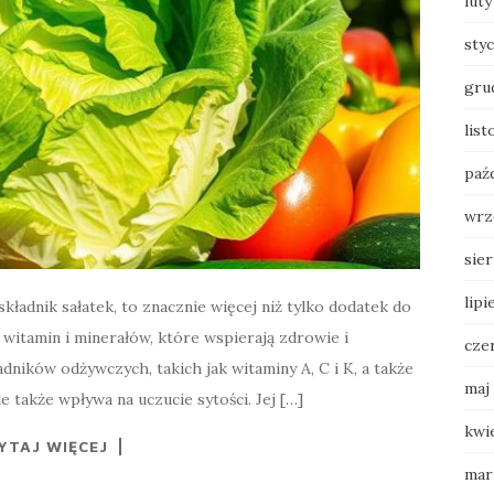
luty
sty
gru
lis
paź
wrz
sie
lipi
ładnik sałatek, to znacznie więcej niż tylko dodatek do
witamin i minerałów, które wspierają zdrowie i
cze
ików odżywczych, takich jak witaminy A, C i K, a także
maj
le także wpływa na uczucie sytości. Jej […]
kwi
YTAJ WIĘCEJ
mar