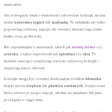
minerałów.
Aby wzbogacić smak i właściwości zdrowotne koktajli, można
dodać
naturalny jogurt
lub
maślankę
. Te składniki nie tylko
poprawiają teksturę napoju, ale również dostarczają cenne
białko oraz probiotyki.
Nie zapominajmy o nasionach, takich jak
siemię lniane
czy
orzechy
, a także superfoods jak
spirulina
czy
chia
. Te
dodatki znacząco zwiększają wartość odżywczą koktajli i
wspierają nasze zdrowie.
Koktajle mogą być również doskonałym źródłem
błonnika
dzięki użyciu
otrębów
lub
płatków owsianych
. Dzięki temu
łatwo stworzyć sycące napoje, idealne na śniadanie lub jako
przekąska w ciągu dnia.