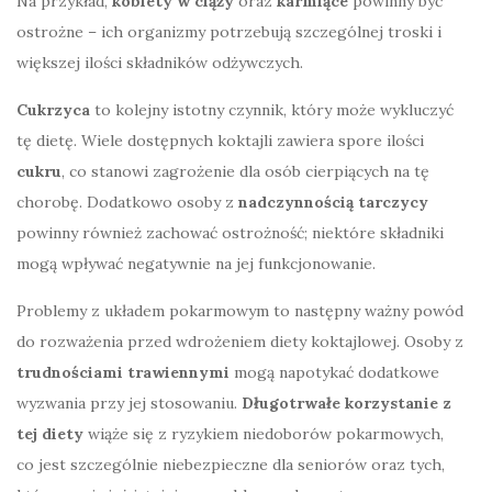
Na przykład,
kobiety w ciąży
oraz
karmiące
powinny być
ostrożne – ich organizmy potrzebują szczególnej troski i
większej ilości składników odżywczych.
Cukrzyca
to kolejny istotny czynnik, który może wykluczyć
tę dietę. Wiele dostępnych koktajli zawiera spore ilości
cukru
, co stanowi zagrożenie dla osób cierpiących na tę
chorobę. Dodatkowo osoby z
nadczynnością tarczycy
powinny również zachować ostrożność; niektóre składniki
mogą wpływać negatywnie na jej funkcjonowanie.
Problemy z układem pokarmowym to następny ważny powód
do rozważenia przed wdrożeniem diety koktajlowej. Osoby z
trudnościami trawiennymi
mogą napotykać dodatkowe
wyzwania przy jej stosowaniu.
Długotrwałe korzystanie z
tej diety
wiąże się z ryzykiem niedoborów pokarmowych,
co jest szczególnie niebezpieczne dla seniorów oraz tych,