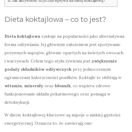
Jak aktywność fizyczna wpływa na dietę koktajlową?
Dieta koktajlowa – co to jest?
Dieta koktajlowa
zyskuje na popularności jako alternatywna
forma odżywiania. Jej głównym założeniem jest spożywanie
pożywnych napojów, głównie opartych na świeżych owocach
i warzywach. Celem tego stylu żywienia jest
zwiększenie
podaży składników odżywczych
przy jednoczesnym
ograniczeniu kaloryczności posiłków. Koktajle te obfitują w
witamin
,
minerały
oraz
błonnik
, co wspiera zdrowe
funkcjonowanie układu pokarmowego oraz pomaga w
detoksykacji.
W diecie koktajlowej kluczowe są napoje o niskiej gęstości
energetycznej. Oznacza to, że zawierają one: