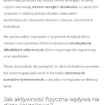
skuteczniej pozbywa się toksyn. Osoby stosujące tę dietę
często odczuwają
wzrost energii i witalności
, co może być
związane z większą ilością witamin i minerałów
pochodzących z świeżych owoców i warzyw zawartych w
koktajlach.
Nie można także zapomnieć o poprawie kondycji skóry,
włosów oraz paznokci. Dieta ta dostarcza
niezbędnych
składników odżywczych
, które wspierają ich regenerację
oraz nawilżenie.
Ważne jest jednak, aby pamiętać, że dieta koktajlowa powinna
być postrzegana jako krok w kierunku
zdrowszych
nawyków żywieniowych
, a nie jako rozwiązanie na dłuższą
metę.
Jak aktywność fizyczna wpływa na