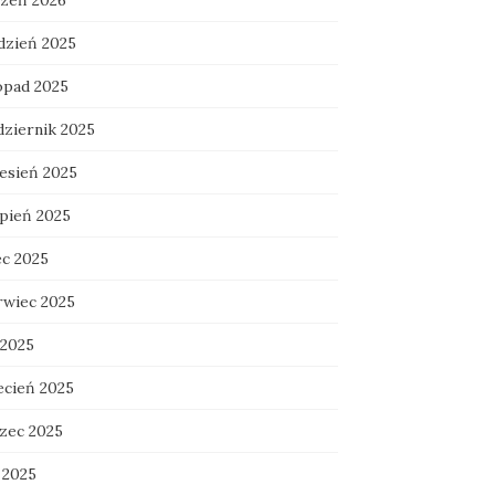
czeń 2026
dzień 2025
topad 2025
dziernik 2025
esień 2025
rpień 2025
ec 2025
rwiec 2025
 2025
ecień 2025
zec 2025
 2025