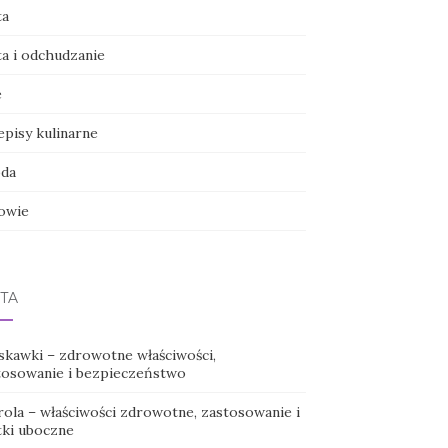
ta
ta i odchudzanie
e
episy kulinarne
da
owie
TA
skawki – zdrowotne właściwości,
tosowanie i bezpieczeństwo
rola – właściwości zdrowotne, zastosowanie i
tki uboczne