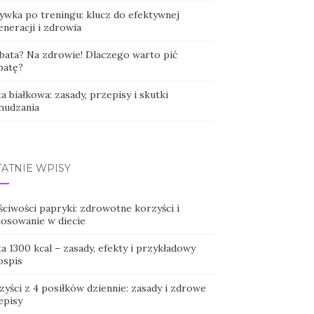
ywka po treningu: klucz do efektywnej
neracji i zdrowia
bata? Na zdrowie! Dlaczego warto pić
batę?
a białkowa: zasady, przepisy i skutki
hudzania
TATNIE WPISY
ściwości papryki: zdrowotne korzyści i
tosowanie w diecie
a 1300 kcal – zasady, efekty i przykładowy
ospis
yści z 4 posiłków dziennie: zasady i zdrowe
episy