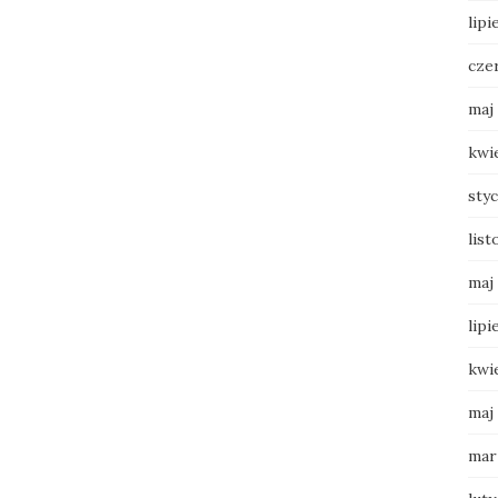
lipi
cze
maj
kwi
sty
list
maj
lipi
kwi
maj
mar