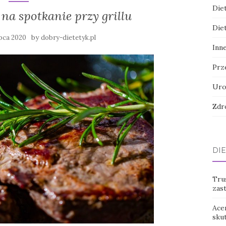
Die
na spotkanie przy grillu
Die
by
ipca 2020
dobry-dietetyk.pl
Inn
Prz
Uro
Zdr
DIE
Tru
zas
Ace
sku