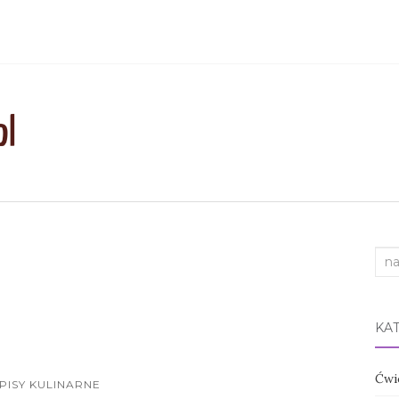
Sea
for:
KA
Ćwi
PISY KULINARNE