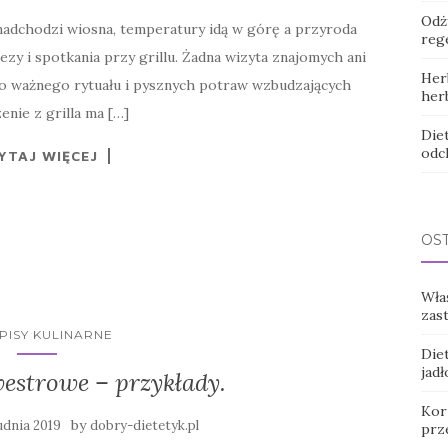
Odż
 nadchodzi wiosna, temperatury idą w górę a przyroda
rege
rezy i spotkania przy grillu. Żadna wizyta znajomych ani
Her
go ważnego rytuału i pysznych potraw wzbudzających
her
nie z grilla ma […]
Diet
odc
YTAJ WIĘCEJ
OS
Wła
zas
PISY KULINARNE
Diet
jadł
westrowe – przykłady.
Korz
by
udnia 2019
dobry-dietetyk.pl
prz