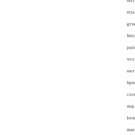
luty
sty
gru
lis
paź
wrz
sie
lipi
cze
maj
kwi
mar