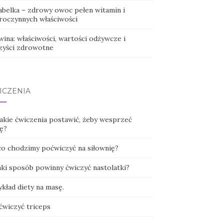
abelka – zdrowy owoc pełen witamin i
roczynnych właściwości
ina: właściwości, wartości odżywcze i
zyści zdrowotne
ICZENIA
jakie ćwiczenia postawić, żeby wesprzeć
ę?
co chodzimy poćwiczyć na siłownię?
aki sposób powinny ćwiczyć nastolatki?
kład diety na masę.
ćwiczyć triceps