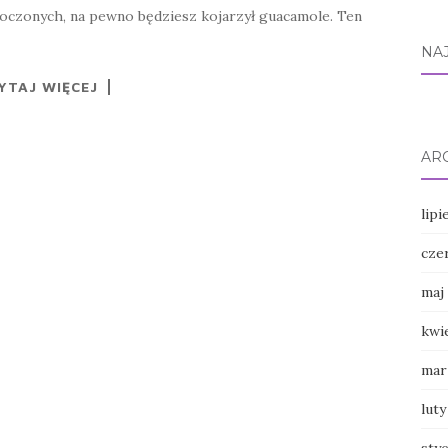
dnoczonych, na pewno będziesz kojarzył guacamole. Ten
NA
YTAJ WIĘCEJ
AR
lipi
cze
maj
kwi
mar
luty