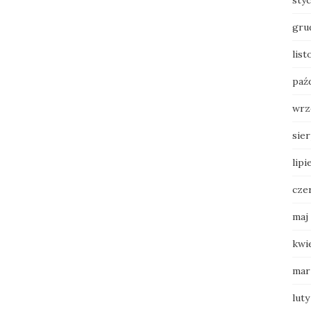
sty
gru
lis
paź
wrz
sie
lipi
cze
maj
kwi
mar
luty