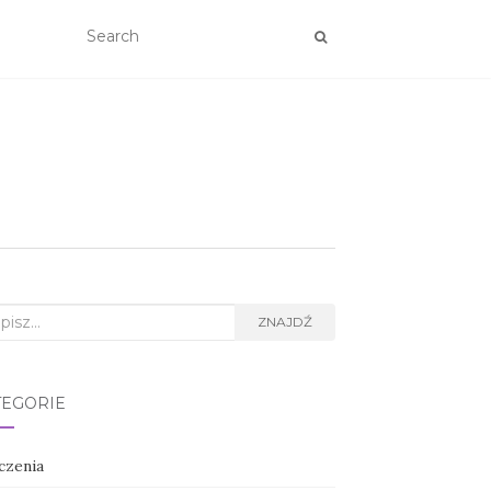
rch
ZNAJDŹ
TEGORIE
czenia