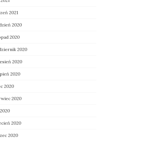
 2021
czeń 2021
dzień 2020
topad 2020
dziernik 2020
esień 2020
rpień 2020
ec 2020
rwiec 2020
 2020
ecień 2020
zec 2020