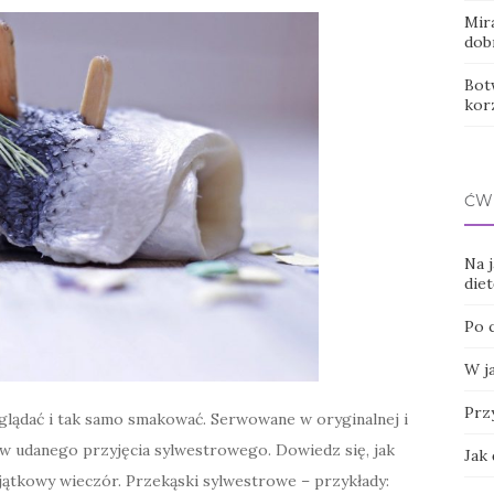
Mir
dob
Botw
kor
ĆW
Na 
diet
Po 
W j
Przy
lądać i tak samo smakować. Serwowane w oryginalnej i
ów udanego przyjęcia sylwestrowego. Dowiedz się, jak
Jak 
ątkowy wieczór. Przekąski sylwestrowe – przykłady: