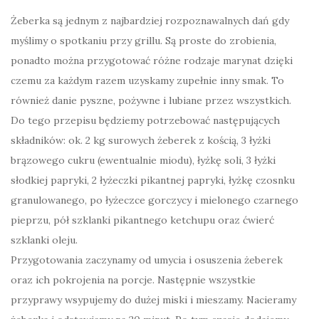
Żeberka są jednym z najbardziej rozpoznawalnych dań gdy
myślimy o spotkaniu przy grillu. Są proste do zrobienia,
ponadto można przygotować różne rodzaje marynat dzięki
czemu za każdym razem uzyskamy zupełnie inny smak. To
również danie pyszne, pożywne i lubiane przez wszystkich.
Do tego przepisu będziemy potrzebować następujących
składników: ok. 2 kg surowych żeberek z kością, 3 łyżki
brązowego cukru (ewentualnie miodu), łyżkę soli, 3 łyżki
słodkiej papryki, 2 łyżeczki pikantnej papryki, łyżkę czosnku
granulowanego, po łyżeczce gorczycy i mielonego czarnego
pieprzu, pół szklanki pikantnego ketchupu oraz ćwierć
szklanki oleju.
Przygotowania zaczynamy od umycia i osuszenia żeberek
oraz ich pokrojenia na porcje. Następnie wszystkie
przyprawy wsypujemy do dużej miski i mieszamy. Nacieramy