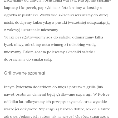
Zaczynamy od umycia i osuszenia warzyw. Następnie siekamy
kapustę i koperek, papryki i ser feta kroimy w kostkę a
ogórka w plasterki. Wszystkie składniki wrzucamy do dużej
miski, dodajemy kukurydzę z puszki (wcześniej odsączając ją
z zalewy) i starannie mieszamy.
Teraz przygotowujemy sos do sałatki: odmierzamy kilka
łyżek oliwy, odrobinę octu winnego i odrobinę wody,
mieszamy. Takim sosem polewamy składniki sałatki i
doprawiamy do smaku solą.
Grillowane szparagi
Innym świetnym dodatkiem do mięs i potraw z grilla (lub
nawet osobnym daniem) będą grillowane szparagi. W Polsce
od kilku lat odkrywamy ich przepyszny smak oraz wysokie
wartości odżywcze. Szparagi są bardzo dobre, lekkie a także
zdrowe. Jedzmy ich zatem jak najwięcej! Oprócz szparagów