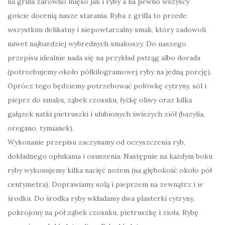
na grilla zarówno mięso jak i ryby a na pewno wszyscy
goście docenią nasze starania. Ryba z grilla to przede
wszystkim delikatny i niepowtarzalny smak, który zadowoli
nawet najbardziej wybrednych smakoszy. Do naszego
przepisu idealnie nada się na przykład pstrąg albo dorada
(potrzebujemy około półkilogramowej ryby na jedną porcję).
Oprócz tego będziemy potrzebować połówkę cytryny, sól i
pieprz do smaku, ząbek czosnku, łyżkę oliwy oraz kilka
gałązek natki pietruszki i ulubionych świeżych ziół (bazylia,
oregano, tymianek).
Wykonanie przepisu zaczynamy od oczyszczenia ryb,
dokładnego opłukania i osuszenia. Następnie na każdym boku
ryby wykonujemy kilka nacięć nożem (na głębokość około pół
centymetra). Doprawiamy solą i pieprzem na zewnątrz i w
środku. Do środka ryby wkładamy dwa plasterki cytryny,
pokrojony na pół ząbek czosnku, pietruszkę i zioła. Rybę