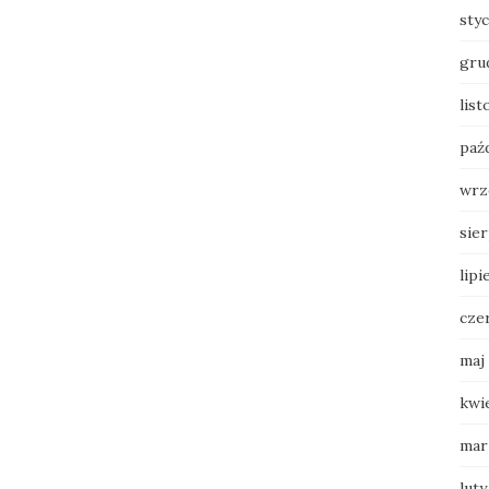
sty
gru
lis
paź
wrz
sie
lipi
cze
maj
kwi
mar
luty