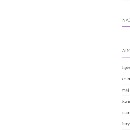
NA
AR
lipi
cze
maj
kwi
mar
luty