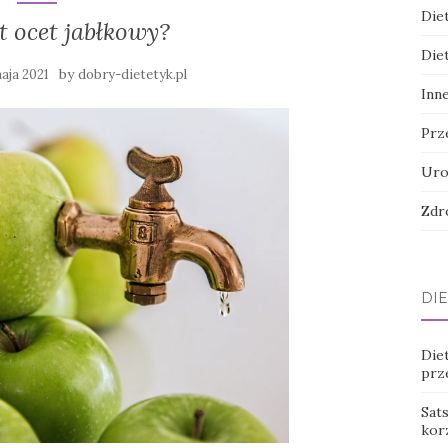
Die
t ocet jabłkowy?
Die
by
aja 2021
dobry-dietetyk.pl
Inn
Prz
Uro
Zdr
DIE
Die
prz
Sats
kor