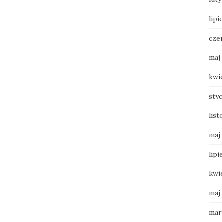
lipi
cze
maj
kwi
sty
list
maj
lipi
kwi
maj
mar