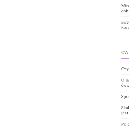
Mir
dob
Botw
kor
ĆW
Czy
O ja
ćwi
Spo
Ska
jes
Po 