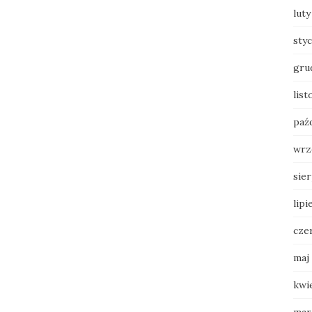
luty
sty
gru
lis
paź
wrz
sie
lipi
cze
maj
kwi