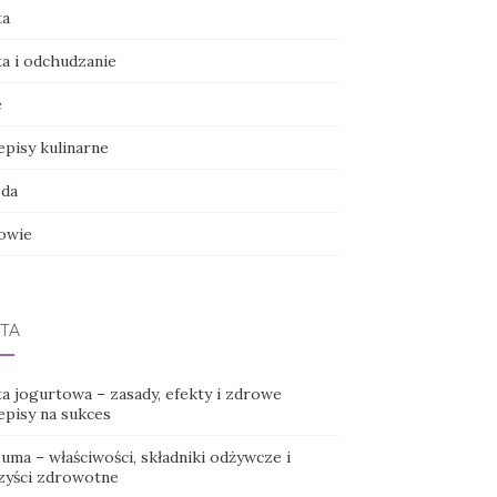
ta
ta i odchudzanie
e
episy kulinarne
da
owie
TA
ta jogurtowa – zasady, efekty i zdrowe
episy na sukces
uma – właściwości, składniki odżywcze i
zyści zdrowotne