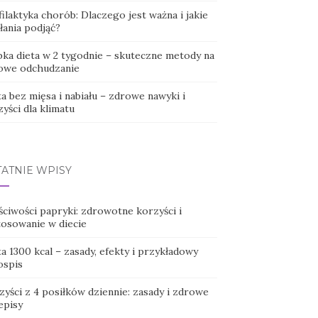
ilaktyka chorób: Dlaczego jest ważna i jakie
łania podjąć?
bka dieta w 2 tygodnie – skuteczne metody na
owe odchudzanie
a bez mięsa i nabiału – zdrowe nawyki i
yści dla klimatu
TATNIE WPISY
ściwości papryki: zdrowotne korzyści i
tosowanie w diecie
a 1300 kcal – zasady, efekty i przykładowy
ospis
yści z 4 posiłków dziennie: zasady i zdrowe
episy