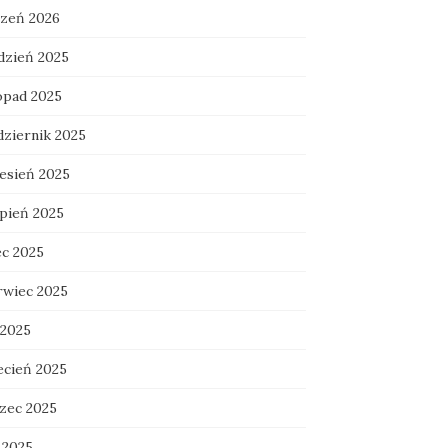
czeń 2026
dzień 2025
topad 2025
dziernik 2025
esień 2025
rpień 2025
ec 2025
rwiec 2025
 2025
ecień 2025
zec 2025
 2025