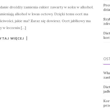
Prof
odanie drożdży zamienia cukier zawarty w soku w alkohol.
dzia
amieniają alkohol w kwas octowy. Dzięki temu ocet ma
Szy
ściwości, jakie ma? Zaraz się dowiesz. Ocet jabłkowy ma
zdr
y w leczeniu […]
Diet
korz
YTAJ WIĘCEJ
OS
Wła
zas
Diet
jadł
Korz
prz