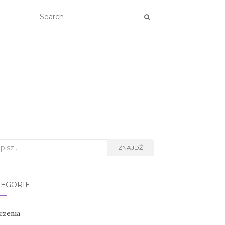
rch
ZNAJDŹ
TEGORIE
czenia