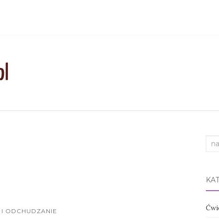
Sea
for:
KA
Ćwi
 I ODCHUDZANIE