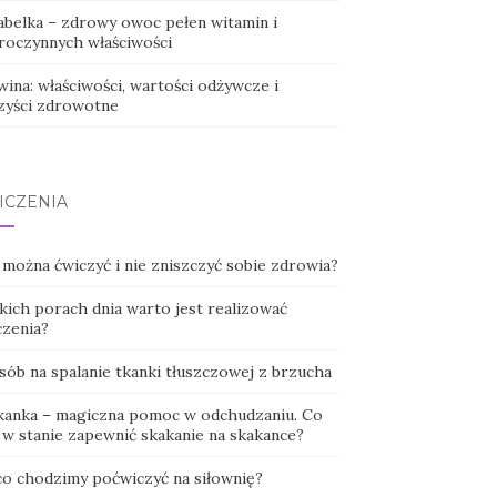
abelka – zdrowy owoc pełen witamin i
roczynnych właściwości
ina: właściwości, wartości odżywcze i
zyści zdrowotne
ICZENIA
 można ćwiczyć i nie zniszczyć sobie zdrowia?
kich porach dnia warto jest realizować
czenia?
sób na spalanie tkanki tłuszczowej z brzucha
kanka – magiczna pomoc w odchudzaniu. Co
t w stanie zapewnić skakanie na skakance?
co chodzimy poćwiczyć na siłownię?