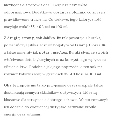
niezbędna dla zdrowia oczu i wspiera nasz układ
odpornościowy. Dodatkowo dostarcza
błonnik
, co sprzyja
prawidłowemu trawieniu. Co ciekawe, jego kaloryczność
oscyluje wokół
35-40 kcal
na 100 ml.
Z drugiej strony, sok Jabłko-Burak
powstaje z buraka,
pomarańczy i jabłka. Jest on bogaty w
witaminę C
oraz
B6
,
a także minerały jak
potas
i
magnez
. Buraki słyną ze swoich
właściwości detoksykacyjnych oraz korzystnego wpływu na
ciśnienie krwi. Podobnie jak jego poprzednik, ten sok ma
również kaloryczność w granicach
35-40 kcal
na 100 ml.
Oba te napoje
nie tylko przyjemnie orzeźwiają, ale także
dostarczają cennych składników odżywczych, które są
kluczowe dla utrzymania dobrego zdrowia. Warto rozważyć
ich dodanie do codziennej diety jako naturalne źródło
energii oraz witamin.