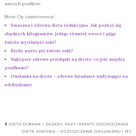
naszych posiłków.
Może Cię zainteresować
Smaczna i zdrowa dieta redukcyjna. Jak pozbyć się
zbędnych kilogramów, jedząc również owoce i pijąc
świeżo wyciśnięte soki?
Kiedy warto pić świeże soki?
Najlepsze zdrowe przekąski na diecie: co jeść między
posiłkami?
Owsianka na diecie – zdrowe śniadanie wpływające na
odchudzanie
Nawigacja
DIETA DUKANA – ZASADY, FAZY I EFEKTY ODCHUDZANIA
postu
DIETA SOKOWA – OCZYSZCZANIE ORGANIZMU I JEJ