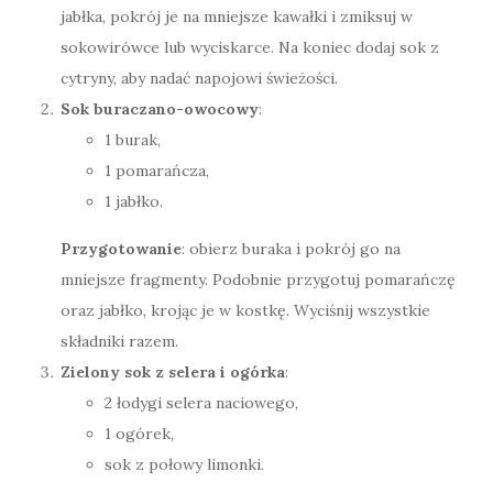
jabłka, pokrój je na mniejsze kawałki i zmiksuj w
sokowirówce lub wyciskarce. Na koniec dodaj sok z
cytryny, aby nadać napojowi świeżości.
Sok buraczano-owocowy
:
1 burak,
1 pomarańcza,
1 jabłko.
Przygotowanie
: obierz buraka i pokrój go na
mniejsze fragmenty. Podobnie przygotuj pomarańczę
oraz jabłko, krojąc je w kostkę. Wyciśnij wszystkie
składniki razem.
Zielony sok z selera i ogórka
:
2 łodygi selera naciowego,
1 ogórek,
sok z połowy limonki.