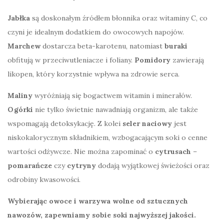
Jabłka
są doskonałym źródłem błonnika oraz witaminy C, co
czyni je idealnym dodatkiem do owocowych napojów.
Marchew
dostarcza beta-karotenu, natomiast
buraki
obfitują w przeciwutleniacze i foliany.
Pomidory
zawierają
likopen, który korzystnie wpływa na zdrowie serca.
Maliny
wyróżniają się bogactwem witamin i minerałów.
Ogórki
nie tylko świetnie nawadniają organizm, ale także
wspomagają detoksykację. Z kolei
seler naciowy
jest
niskokalorycznym składnikiem, wzbogacającym soki o cenne
wartości odżywcze. Nie można zapominać o
cytrusach
–
pomarańcze
czy
cytryny
dodają wyjątkowej świeżości oraz
odrobiny kwasowości.
Wybierając owoce i warzywa wolne od sztucznych
nawozów, zapewniamy sobie soki najwyższej jakości.