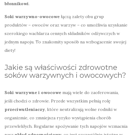
błonnikowi
.
Soki warzywno-owocowe
łączą zalety obu grup
produktów – owoców oraz warzyw – co umożliwia uzyskanie
szerokiego wachlarza cennych składników odżywczych w
jednym napoju. To znakomity sposób na wzbogacenie swojej
diety!
Jakie są właściwości zdrowotne
soków warzywnych i owocowych?
Soki warzywne i owocowe
mają wiele do zaoferowania,
jeśli chodzi o zdrowie. Przede wszystkim pełnią rolę
przeciwutleniaczy
, które neutralizują wolne rodniki w
organizmie, co zmniejsza ryzyko wystąpienia chorób
przewlekłych. Regularne spożywanie tych napojów wzmacnia
nasz
układ odpornościowy
, co jest szczególnie istotne w