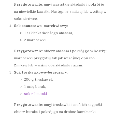
Przygotowanie
: umyj wszystkie składniki i pokrój je
na niewielkie kawałki. Następnie zmiksuj lub wyciśnij w
sokowirówce.
Sok ananasowo-marchwiowy
:
1 szklanka świeżego ananasa,
2 marchewki.
Przygotowanie
: obierz ananasa i pokrój go w kostkę;
marchewki przygotuj tak jak wcześniej opisano.
Zmiksuj lub wyciśnij oba składniki razem.
Sok truskawkowo-buraczany
:
200 g truskawek,
1 mały burak,
sok z limonki
.
Przygotowanie
: umyj truskawki i usuń ich szypułki;
obierz buraka i pokrój go na drobne kawałeczki.