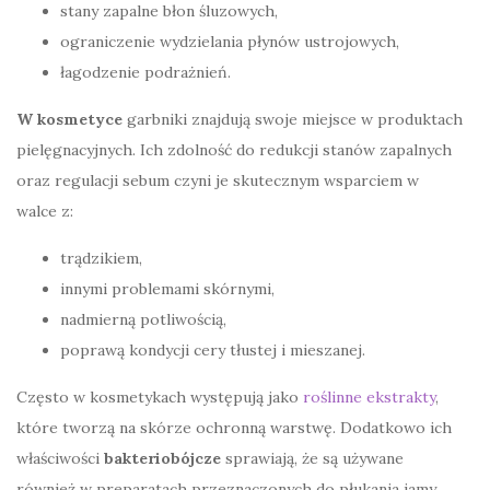
stany zapalne błon śluzowych,
ograniczenie wydzielania płynów ustrojowych,
łagodzenie podrażnień.
W kosmetyce
garbniki znajdują swoje miejsce w produktach
pielęgnacyjnych. Ich zdolność do redukcji stanów zapalnych
oraz regulacji sebum czyni je skutecznym wsparciem w
walce z:
trądzikiem,
innymi problemami skórnymi,
nadmierną potliwością,
poprawą kondycji cery tłustej i mieszanej.
Często w kosmetykach występują jako
roślinne ekstrakty
,
które tworzą na skórze ochronną warstwę. Dodatkowo ich
właściwości
bakteriobójcze
sprawiają, że są używane
również w preparatach przeznaczonych do płukania jamy