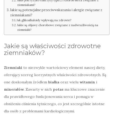
Jakie jest ryzyko cukrzycy typu 2 i chorób serca związane z
ziemniakami?
Jakie są potencjalne przeciwwskazania i alergie związane z
ziemniakami?
Jak glikoalkaloidy wpływają na zdrowie?
Jakie są objawy chorobowe związane z nadwrażliwością na
ziemniaki?
Jakie są właściwości zdrowotne
ziemniaków?
Ziemniaki
to niezwykle wartościowy element naszej diety,
oferujący szereg korzystnych właściwości zdrowotnych. Są
one doskonałym źródłem
białka
oraz wielu
witamin
i
minerałów
. Zawarty w nich
potas
ma kluczowe znaczenie
dla prawidłowego funkcjonowania serca i pomaga w
obniżeniu ciśnienia tętniczego, co jest szczególnie istotne
dla osób z problemami kardiologicznymi.