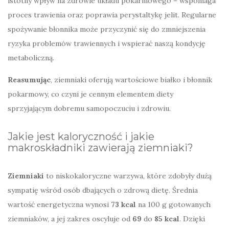
istotny wpływ na zdrowie układu pokarmowego – wspomaga
proces trawienia oraz poprawia perystaltykę jelit. Regularne
spożywanie błonnika może przyczynić się do zmniejszenia
ryzyka problemów trawiennych i wspierać naszą kondycję
metaboliczną.
Reasumując
, ziemniaki oferują wartościowe białko i błonnik
pokarmowy, co czyni je cennym elementem diety
sprzyjającym dobremu samopoczuciu i zdrowiu.
Jakie jest kaloryczność i jakie
makroskładniki zawierają ziemniaki?
Ziemniaki
to niskokaloryczne warzywa, które zdobyły dużą
sympatię wśród osób dbających o zdrową dietę. Średnia
wartość energetyczna wynosi
73 kcal
na 100 g gotowanych
ziemniaków, a jej zakres oscyluje od
69
do
85 kcal
. Dzięki