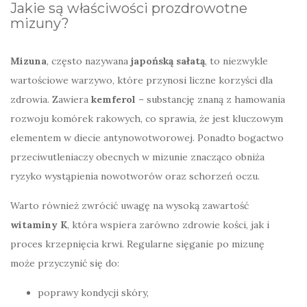
Jakie są właściwości prozdrowotne
mizuny?
Mizuna
, często nazywana
japońską sałatą
, to niezwykle
wartościowe warzywo, które przynosi liczne korzyści dla
zdrowia. Zawiera
kemferol
– substancję znaną z hamowania
rozwoju komórek rakowych, co sprawia, że jest kluczowym
elementem w diecie antynowotworowej. Ponadto bogactwo
przeciwutleniaczy obecnych w mizunie znacząco obniża
ryzyko wystąpienia nowotworów oraz schorzeń oczu.
Warto również zwrócić uwagę na wysoką zawartość
witaminy K
, która wspiera zarówno zdrowie kości, jak i
proces krzepnięcia krwi. Regularne sięganie po mizunę
może przyczynić się do:
poprawy kondycji skóry,