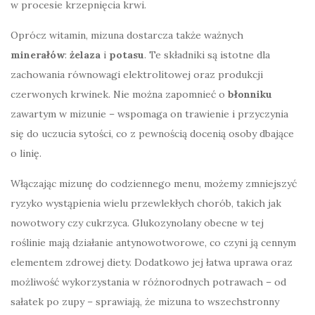
w procesie krzepnięcia krwi.
Oprócz witamin, mizuna dostarcza także ważnych
minerałów
:
żelaza
i
potasu
. Te składniki są istotne dla
zachowania równowagi elektrolitowej oraz produkcji
czerwonych krwinek. Nie można zapomnieć o
błonniku
zawartym w mizunie – wspomaga on trawienie i przyczynia
się do uczucia sytości, co z pewnością docenią osoby dbające
o linię.
Włączając mizunę do codziennego menu, możemy zmniejszyć
ryzyko wystąpienia wielu przewlekłych chorób, takich jak
nowotwory czy cukrzyca. Glukozynolany obecne w tej
roślinie mają działanie antynowotworowe, co czyni ją cennym
elementem zdrowej diety. Dodatkowo jej łatwa uprawa oraz
możliwość wykorzystania w różnorodnych potrawach – od
sałatek po zupy – sprawiają, że mizuna to wszechstronny