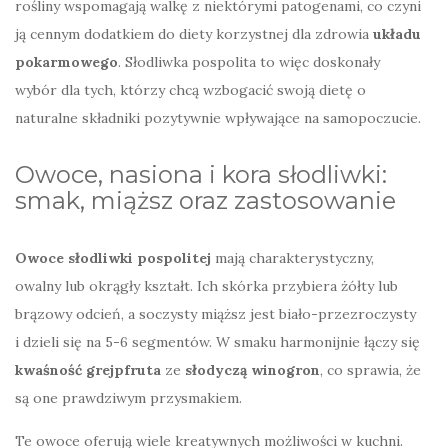
rośliny wspomagają walkę z niektórymi patogenami, co czyni
ją cennym dodatkiem do diety korzystnej dla zdrowia
układu
pokarmowego
. Słodliwka pospolita to więc doskonały
wybór dla tych, którzy chcą wzbogacić swoją dietę o
naturalne składniki pozytywnie wpływające na samopoczucie.
Owoce, nasiona i kora słodliwki:
smak, miąższ oraz zastosowanie
Owoce słodliwki pospolitej
mają charakterystyczny,
owalny lub okrągły kształt. Ich skórka przybiera żółty lub
brązowy odcień, a soczysty miąższ jest biało-przezroczysty
i dzieli się na 5-6 segmentów. W smaku harmonijnie łączy się
kwaśność grejpfruta
ze
słodyczą winogron
, co sprawia, że
są one prawdziwym przysmakiem.
Te owoce oferują wiele kreatywnych możliwości w kuchni.