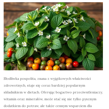
Słodliwka pospolita, znana z wyjątkowych właściwości
zdrowotnych, staje się coraz bardziej popularnym
składnikiem w dietach. Oferując bogactwo przeciwutleniaczy,
witamin oraz minerałów, może stać się nie tylko pysznym
dodatkiem do potraw, ale także cennym wsparciem dla