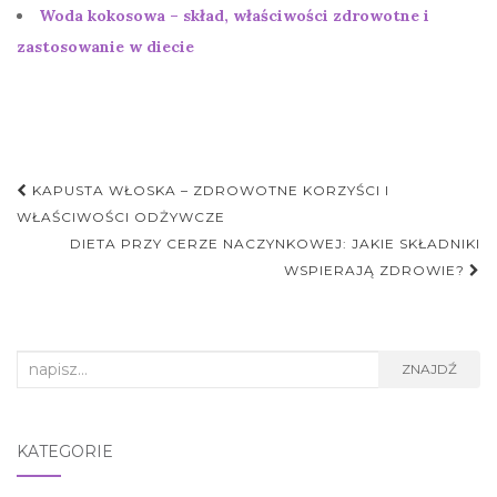
Woda kokosowa – skład, właściwości zdrowotne i
zastosowanie w diecie
Nawigacja
KAPUSTA WŁOSKA – ZDROWOTNE KORZYŚCI I
postu
WŁAŚCIWOŚCI ODŻYWCZE
DIETA PRZY CERZE NACZYNKOWEJ: JAKIE SKŁADNIKI
WSPIERAJĄ ZDROWIE?
Search
ZNAJDŹ
for:
KATEGORIE