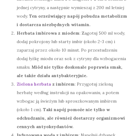
jednej cytryny, a następnie wymieszaj z 200 ml letniej
wody.
Ten orzeźwiający napój pobudza metabolizm
i dostarcza niezbędnych witamin.
Herbata imbirowa z miodem
: Zagotuj 500 ml wody,
dodaj pokrojony lub starty imbir (około 2-3 cm) i
zaparzaj przez około 10 minut. Po przestudzeniu
dodaj łyżkę miodu oraz sok z cytryny dla wzbogacenia
smaku.
Miód nie tylko doskonale poprawia smak,
ale także działa antybakteryjnie.
Zielona herbata
z imbirem
: Przygotuj zieloną
herbatę według instrukcji na opakowaniu, a potem
wzbogac ją świeżym lub sproszkowanym imbirem
(około 1 cm).
Taki napój pomoże nie tylko w
odchudzaniu, ale również dostarczy organizmowi
cennych antyoksydantów.
Infuzowana woda z imbirem
: Napełnij dzbanek