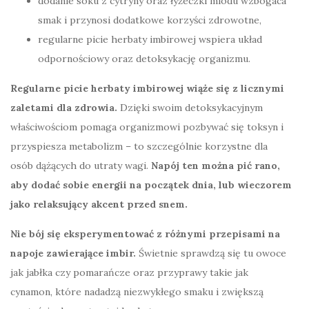
dodanie soku z cytryny oraz łyżeczki miodu wzbogaca
smak i przynosi dodatkowe korzyści zdrowotne,
regularne picie herbaty imbirowej wspiera układ
odpornościowy oraz detoksykację organizmu.
Regularne picie herbaty imbirowej wiąże się z licznymi
zaletami dla zdrowia.
Dzięki swoim detoksykacyjnym
właściwościom pomaga organizmowi pozbywać się toksyn i
przyspiesza metabolizm – to szczególnie korzystne dla
osób dążących do utraty wagi.
Napój ten można pić rano,
aby dodać sobie energii na początek dnia, lub wieczorem
jako relaksujący akcent przed snem.
Nie bój się eksperymentować z różnymi przepisami na
napoje zawierające imbir.
Świetnie sprawdzą się tu owoce
jak jabłka czy pomarańcze oraz przyprawy takie jak
cynamon, które nadadzą niezwykłego smaku i zwiększą