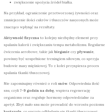
zwiększenie spożycia źródeł białka.
Na przykład, ograniczenie przetworzonej żywności oraz
zmniejszenie ilości cukrów i tłuszczów nasyconych może
znacząco wpłynąć na rezultaty.
Aktywność fizyczna
to kolejny niezbędny element przy
spalaniu kalorii i zwiększaniu tempa metabolizmu. Regularne
ćwiczenia aerobowe, takie jak
bieganie
czy
pływanie
,
powinny być uzupełnione treningiem siłowym, co sprzyja
budowie masy mięśniowej. To z kolei przyspiesza proces
spalania tkanki tłuszczowej.
Nie zapominajmy również o roli
snów
. Odpowiednia ilość
snu, czyli
7-9 godzin na dobę
, wspiera regenerację
organizmu oraz reguluje hormony odpowiedzialne za
apetyt. Zbyt mało snu może prowadzić do wzrostu poziomu
kortyzolu
, co sprzyja odkładaniu się tkanki tłuszczowej.