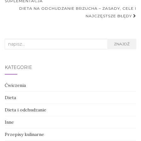
postu
SUPLEMENTACJA
DIETA NA ODCHUDZANIE BRZUCHA – ZASADY, CELE I
NAJCZĘSTSZE BŁĘDY
Search
ZNAJDŹ
for:
KATEGORIE
Ćwiczenia
Dieta
Dieta i odchudzanie
Inne
Przepisy kulinarne