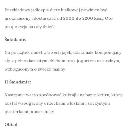
Przykładowy jadłospis diety białkowej powinien być
urozmaicony i dostarczać od
2000 do 2200 kcal
. Oto
propozycja na cały dzień:
Śniadanie:
Na początek omlet z trzech jajek, doskonale komponujący
się z pełnoziarnistym chlebem oraz jogurtem naturalnym,
wzbogaconym o świeże maliny.
II Śniadanie:
Następnie warto spróbować koktajlu na bazie kefiru, który
został wzbogacony orzechami włoskimi i soczystymi
plasterkami pomarańczy.
Obiad: