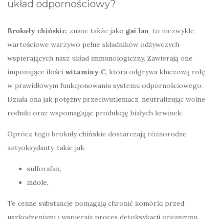
układ odpornościowy?
Brokuły chińskie
, znane także jako
gai lan
, to niezwykle
wartościowe warzywo pełne składników odżywczych
wspierających nasz układ immunologiczny. Zawierają one
imponujące ilości
witaminy C
, która odgrywa kluczową rolę
w prawidłowym funkcjonowaniu systemu odpornościowego.
Działa ona jak potężny przeciwutleniacz, neutralizując wolne
rodniki oraz wspomagając produkcję białych krwinek.
Oprócz tego brokuły chińskie dostarczają różnorodne
antyoksydanty, takie jak:
sulforafan,
indole.
Te cenne substancje pomagają chronić komórki przed
uszkodzeniami i wspierają proces detoksykacji organizmu.