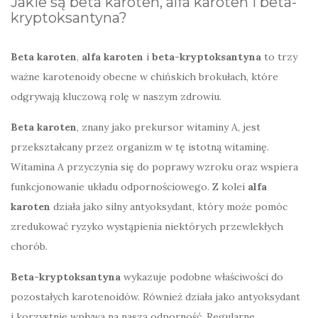
Jakie są beta karoten, alfa karoten i beta-
kryptoksantyna?
Beta karoten
,
alfa karoten
i
beta-kryptoksantyna
to trzy
ważne karotenoidy obecne w chińskich brokułach, które
odgrywają kluczową rolę w naszym zdrowiu.
Beta karoten
, znany jako prekursor witaminy A, jest
przekształcany przez organizm w tę istotną witaminę.
Witamina A przyczynia się do poprawy wzroku oraz wspiera
funkcjonowanie układu odpornościowego. Z kolei
alfa
karoten
działa jako silny antyoksydant, który może pomóc
zredukować ryzyko wystąpienia niektórych przewlekłych
chorób.
Beta-kryptoksantyna
wykazuje podobne właściwości do
pozostałych karotenoidów. Również działa jako antyoksydant
i korzystnie wpływa na naszą odporność. Regularne