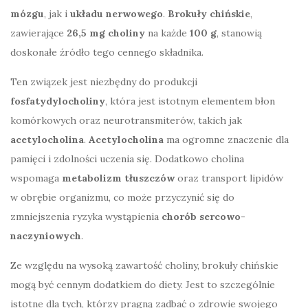
mózgu
, jak i
układu nerwowego
.
Brokuły chińskie
,
zawierające
26,5 mg choliny
na każde
100 g
, stanowią
doskonałe źródło tego cennego składnika.
Ten związek jest niezbędny do produkcji
fosfatydylocholiny
, która jest istotnym elementem błon
komórkowych oraz neurotransmiterów, takich jak
acetylocholina
.
Acetylocholina
ma ogromne znaczenie dla
pamięci i zdolności uczenia się. Dodatkowo cholina
wspomaga
metabolizm tłuszczów
oraz transport lipidów
w obrębie organizmu, co może przyczynić się do
zmniejszenia ryzyka wystąpienia
chorób sercowo-
naczyniowych
.
Ze względu na wysoką zawartość choliny, brokuły chińskie
mogą być cennym dodatkiem do diety. Jest to szczególnie
istotne dla tych, którzy pragną zadbać o zdrowie swojego