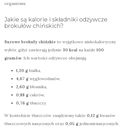
organizmu.
Jakie są kalorie i składniki odżywcze
brokułów chińskich?
Surowe brokuły chińskie
to wyjątkowo niskokaloryczny
wybór, gdyż zawierają jedynie
30 kcal
na każde
100
gramów
. Ich wartości odżywcze obejmują:
1,20 g
białka,
4,67 g
węglowodanów,
2,60 g
błonnika,
0,88 g
cukrów,
0,76 g
tłuszczy.
W kontekście tłuszczów znajdziemy także
0,12 g
kwasów
tłuszczowych nasyconych oraz
0,05 g
jednonienasyconych.