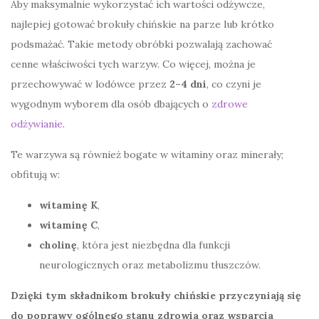
Aby maksymalnie wykorzystać ich wartości odżywcze,
najlepiej gotować brokuły chińskie na parze lub krótko
podsmażać. Takie metody obróbki pozwalają zachować
cenne właściwości tych warzyw. Co więcej, można je
przechowywać w lodówce przez
2–4 dni
, co czyni je
wygodnym wyborem dla osób dbających o
zdrowe
odżywianie
.
Te warzywa są również bogate w witaminy oraz minerały;
obfitują w:
witaminę K
,
witaminę C
,
cholinę
, która jest niezbędna dla funkcji
neurologicznych oraz metabolizmu tłuszczów.
Dzięki tym składnikom brokuły chińskie przyczyniają się
do poprawy ogólnego stanu zdrowia oraz wsparcia