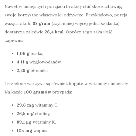
Nawet w mniejszych porcjach brokuły chińskie zachowują
swoje korzystne właściwości odżywcze. Przykładowo, porcja
ważąca około
88 gram
(czyli mniej więcej jedna szklanka)
dostarcza zaledwie
26,4 kcal
. Oprócz tego taka ilość
zapewnia:
1,06 g
białka,
4,11 g
węglowodanów,
2,29 g
błonnika.
Te zielone warzywa są również bogate w witaminy i minerały.
Na każde
100 gramów
przypada:
29,6 mg
witaminy C,
26,5 mg
choliny,
89,1 µg
witaminy K,
105 mg
wapnia.