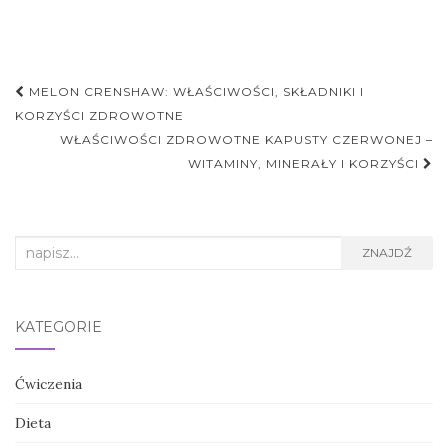
Nawigacja
MELON CRENSHAW: WŁAŚCIWOŚCI, SKŁADNIKI I
postu
KORZYŚCI ZDROWOTNE
WŁAŚCIWOŚCI ZDROWOTNE KAPUSTY CZERWONEJ –
WITAMINY, MINERAŁY I KORZYŚCI
Search
ZNAJDŹ
for:
KATEGORIE
Ćwiczenia
Dieta