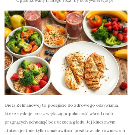
Opublikowany
by
11 lutego 2025
dobry-dietetyk.pl
Dieta Zelmanowej to podejście do zdrowego odżywiania,
które zyskuje coraz większą popularność wśród osób
pragnących schudnąć bez uczucia głodu. Jej kluczowym
atutem jest nie tylko smakowitość posiłków, ale również ich