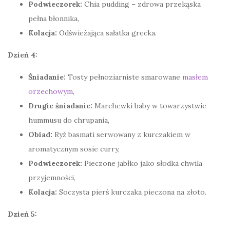
Podwieczorek:
Chia pudding – zdrowa przekąska
pełna błonnika,
Kolacja:
Odświeżająca sałatka grecka.
Dzień 4:
Śniadanie:
Tosty pełnoziarniste smarowane
masłem
orzechowym
,
Drugie śniadanie:
Marchewki baby w towarzystwie
hummusu do chrupania,
Obiad:
Ryż basmati serwowany z kurczakiem w
aromatycznym sosie curry,
Podwieczorek:
Pieczone jabłko jako słodka chwila
przyjemności,
Kolacja:
Soczysta pierś kurczaka pieczona na złoto.
Dzień 5: