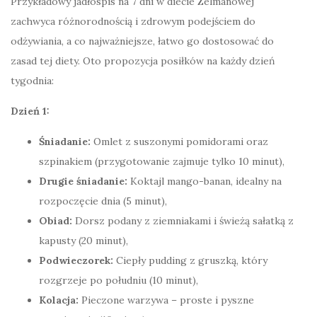
Przykładowy jadłospis na 7 dni w diecie Zelmanowej
zachwyca różnorodnością i zdrowym podejściem do
odżywiania, a co najważniejsze, łatwo go dostosować do
zasad tej diety. Oto propozycja posiłków na każdy dzień
tygodnia:
Dzień 1:
Śniadanie:
Omlet z suszonymi pomidorami oraz
szpinakiem (przygotowanie zajmuje tylko 10 minut),
Drugie śniadanie:
Koktajl mango-banan, idealny na
rozpoczęcie dnia (5 minut),
Obiad:
Dorsz podany z ziemniakami i świeżą sałatką z
kapusty (20 minut),
Podwieczorek:
Ciepły pudding z gruszką, który
rozgrzeje po południu (10 minut),
Kolacja:
Pieczone warzywa – proste i pyszne