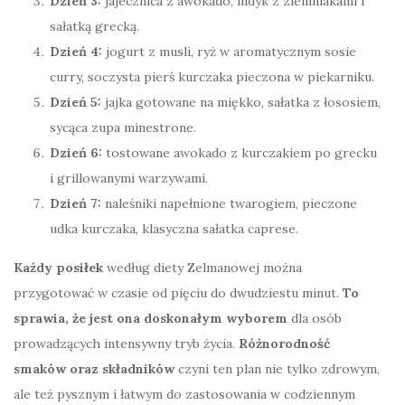
Dzień 3:
jajecznica z awokado, indyk z ziemniakami i
sałatką grecką.
Dzień 4:
jogurt z musli, ryż w aromatycznym sosie
curry, soczysta pierś kurczaka pieczona w piekarniku.
Dzień 5:
jajka gotowane na miękko, sałatka z łososiem,
sycąca zupa minestrone.
Dzień 6:
tostowane awokado z kurczakiem po grecku
i grillowanymi warzywami.
Dzień 7:
naleśniki napełnione twarogiem, pieczone
udka kurczaka, klasyczna sałatka caprese.
Każdy posiłek
według diety Zelmanowej można
przygotować w czasie od pięciu do dwudziestu minut.
To
sprawia, że jest ona doskonałym wyborem
dla osób
prowadzących intensywny tryb życia.
Różnorodność
smaków oraz składników
czyni ten plan nie tylko zdrowym,
ale też pysznym i łatwym do zastosowania w codziennym