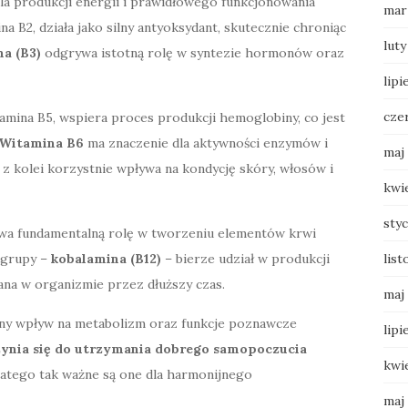
 dla produkcji energii i prawidłowego funkcjonowania
mar
ina B2, działa jako silny antyoksydant, skutecznie chroniąc
luty
na (B3)
odgrywa istotną rolę w syntezie hormonów oraz
lipi
cze
itamina B5, wspiera proces produkcji hemoglobiny, co jest
Witamina B6
ma znaczenie dla aktywności enzymów i
maj
z kolei korzystnie wpływa na kondycję skóry, włosów i
kwi
sty
rywa fundamentalną rolę w tworzeniu elementów krwi
list
 grupy –
kobalamina (B12)
– bierze udział w produkcji
a w organizmie przez dłuższy czas.
maj
tny wpływ na metabolizm oraz funkcje poznawcze
lipi
ynia się do utrzymania dobrego samopoczucia
kwi
atego tak ważne są one dla harmonijnego
maj