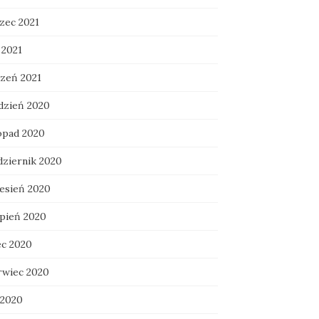
zec 2021
 2021
czeń 2021
dzień 2020
topad 2020
dziernik 2020
esień 2020
rpień 2020
ec 2020
rwiec 2020
 2020