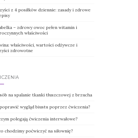
yści z 4 posiłków dziennie: zasady i zdrowe
episy
abelka – zdrowy owoc pełen witamin i
roczynnych właściwości
ina: właściwości, wartości odżywcze i
zyści zdrowotne
ICZENIA
sób na spalanie tkanki tłuszczowej z brzucha
 poprawić wygląd biustu poprzez ćwiczenia?
czym polegają ćwiczenia interwałowe?
co chodzimy poćwiczyć na siłownię?