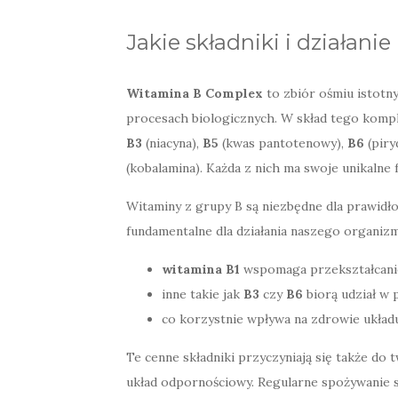
Jakie składniki i działan
Witamina B Complex
to zbiór ośmiu istotn
procesach biologicznych. W skład tego kom
B3
(niacyna),
B5
(kwas pantotenowy),
B6
(piry
(kobalamina). Każda z nich ma swoje unikalne f
Witaminy z grupy B są niezbędne dla prawid
fundamentalne dla działania naszego organizm
witamina B1
wspomaga przekształcanie
inne takie jak
B3
czy
B6
biorą udział w 
co korzystnie wpływa na zdrowie ukła
Te cenne składniki przyczyniają się także do
układ odpornościowy. Regularne spożywanie 