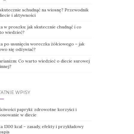
 skutecznie schudnąć na wiosnę? Przewodnik
iecie i aktywności
a w proszku: jak skutecznie chudnąć i co
to wiedzieć?
ta po usunięciu woreczka żółciowego – jak
owo się odżywiać?
arianizm: Co warto wiedzieć o diecie surowej
innej?
TATNIE WPISY
ściwości papryki: zdrowotne korzyści i
tosowanie w diecie
a 1300 kcal – zasady, efekty i przykładowy
ospis