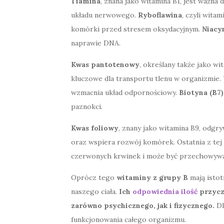
Tiamina
, znana jako witamina B1, jest ważna
układu nerwowego.
Ryboflawina
, czyli witam
komórki przed stresem oksydacyjnym.
Niacy
naprawie DNA.
Kwas pantotenowy
, określany także jako w
kluczowe dla transportu tlenu w organizmie.
wzmacnia układ odpornościowy.
Biotyna (B7)
paznokci.
Kwas foliowy
, znany jako witamina B9, odg
oraz wspiera rozwój komórek. Ostatnia z tej
czerwonych krwinek i może być przechowywan
Oprócz tego
witaminy z grupy B
mają isto
naszego ciała.
Ich
odpowiednia ilość
przycz
zarówno psychicznego, jak i fizycznego.
Dl
funkcjonowania całego organizmu.