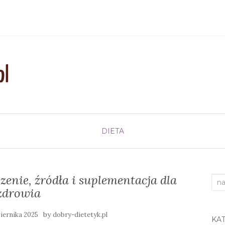
DIETA
enie, źródła i suplementacja dla
Sea
zdrowia
for:
by
iernika 2025
dobry-dietetyk.pl
KA