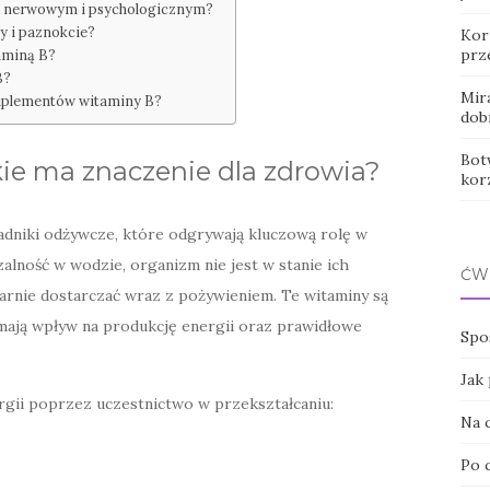
zie nerwowym i psychologicznym?
y i paznokcie?
Korz
prz
aminą B?
B?
Mir
suplementów witaminy B?
dob
Botw
akie ma znaczenie dla zdrowia?
kor
adniki odżywcze, które odgrywają kluczową rolę w
lność w wodzie, organizm nie jest w stanie ich
ĆW
arnie dostarczać wraz z pożywieniem. Te witaminy są
 mają wpływ na produkcję energii oraz prawidłowe
Spo
Jak
rgii poprzez uczestnictwo w przekształcaniu:
Na 
Po 