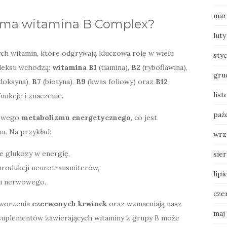
mar
ie ma witamina B Complex?
luty
ych witamin, które odgrywają kluczową rolę w wielu
sty
pleksu wchodzą:
witamina B1
(tiamina),
B2
(ryboflawina),
gru
doksyna),
B7
(biotyna),
B9
(kwas foliowy) oraz
B12
lis
unkcje i znaczenie.
paź
łowego
metabolizmu energetycznego
, co jest
u. Na przykład:
wrz
 glukozy w energię,
sie
produkcji neurotransmiterów,
lipi
du nerwowego.
cze
 tworzenia
czerwonych krwinek
oraz wzmacniają nasz
maj
suplementów zawierających witaminy z grupy B może