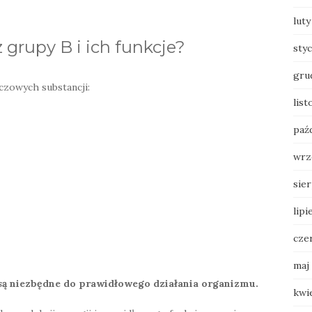
luty
 grupy B i ich funkcje?
sty
gru
uczowych substancji:
lis
paź
wrz
sie
lipi
cze
maj
e są niezbędne do prawidłowego działania organizmu.
kwi