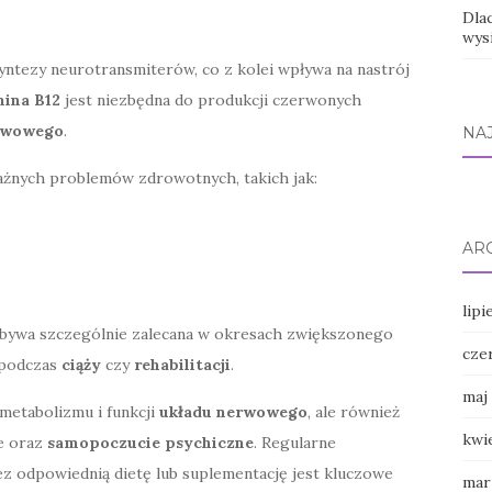
Dla
wys
syntezy neurotransmiterów, co z kolei wpływa na nastrój
ina B12
jest niezbędna do produkcji czerwonych
rwowego
.
NA
nych problemów zdrowotnych, takich jak:
AR
lipi
 bywa szczególnie zalecana w okresach zwiększonego
cze
 podczas
ciąży
czy
rehabilitacji
.
maj
 metabolizmu i funkcji
układu nerwowego
, ale również
kwi
e oraz
samopoczucie psychiczne
. Regularne
z odpowiednią dietę lub suplementację jest kluczowe
mar