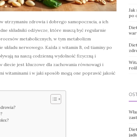
Jak
po d
w utrzymaniu zdrowia i dobrego samopoczucia, a ich
Diet
ędne składniki odżywcze, które muszą być regularnie
war
 procesów metabolicznych, w tym metabolizm
Die
e układu nerwowego. Każda z witamin B, od tiaminy po
zdr
pływają na naszą codzienną wydolność fizyczną i
Wit
 w diecie jest kluczowe dla zachowania równowagi i
rośl
tymi witaminami i w jaki sposób mogą one poprawić jakość
OS
 zdrowia?
Wła
e?
zas
plex?
Diet
jadł