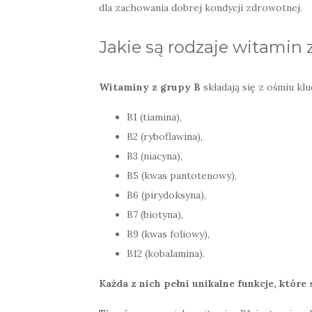
dla zachowania dobrej kondycji zdrowotnej.
Jakie są rodzaje witamin z
Witaminy z grupy B
składają się z ośmiu kl
B1 (tiamina),
B2 (ryboflawina),
B3 (niacyna),
B5 (kwas pantotenowy),
B6 (pirydoksyna),
B7 (biotyna),
B9 (kwas foliowy),
B12 (kobalamina).
Każda z nich pełni unikalne funkcje, któr