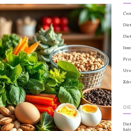
Ćwi
Die
Die
Inn
Prz
Uro
Zdr
DIE
Diet
każ