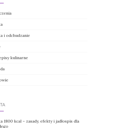
czenia
ta
ta i odchudzanie
e
episy kulinarne
da
owie
TA
a 1800 kcal – zasady, efekty i jadłospis dla
dego