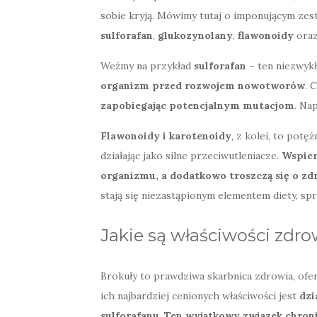
sobie kryją. Mówimy tutaj o imponującym zes
sulforafan
,
glukozynolany
,
flawonoidy
ora
Weźmy na przykład
sulforafan
– ten niezwykł
organizm przed rozwojem nowotworów
. 
zapobiegając potencjalnym mutacjom
. Na
Flawonoidy i karotenoidy
, z kolei, to pot
działając jako silne przeciwutleniacze.
Wspier
organizmu, a dodatkowo troszczą się o zd
stają się niezastąpionym elementem diety, s
Jakie są właściwości zdr
Brokuły to prawdziwa skarbnica zdrowia, ofer
ich najbardziej cenionych właściwości jest
dzi
sulforafanu
.
Ten wyjątkowy związek chroni