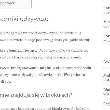
aściwości?
Korz
prz
kładniki odżywcze
Mir
dob
yną z bogactwa wartości odżywczych. Zaledwie 100
Botw
wdę niewiele, biorąc pod uwagę korzyści, jakie oferują.
kor
także
błonnika
i
potasu
. Dodatkowo, brokuły zawierają
istotne, charakteryzują się niską zawartością
sodu
.
ĆW
łowym funkcjonowaniu mięśni
, a niska zawartość sodu
korzystnie wpływają na zdrowie serca.
Wszystko to
Ska
jes
diety.
Dla
wys
ynne znajdują się w brokułach?
Przy
o za sprawą bogactwa substancji bioaktywnych, które w