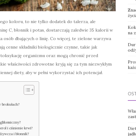
Zna
życi
go koloru, to nie tylko dodatek do talerza, ale
Kok
ę C, błonnik i potas, dostarczają zaledwie 35 kalorii w
na 
 osób dbających o linię. Co więcej, te zielone warzywa
Dur
ają cenne składniki biologicznie czynne, takie jak
odż
 detoksykację organizmu oraz mogą chronić przed
Pro
kie właściwości zdrowotne kryją się za tym niezwykłym
każ
nnej diety, aby w pełni wykorzystać ich potencjał.
OS
 w brokułach?
Wła
zas
 glikemiczny?
Diet
rol i ciśnienie krwi?
jadł
dżywcza i błonnik?