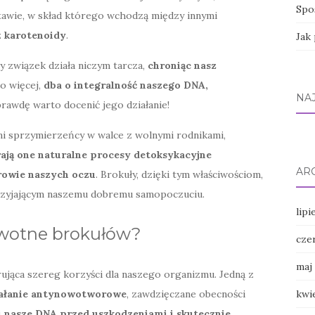
Spo
tawie, w skład którego wchodzą między innymi
z
karotenoidy
.
Jak
y związek działa niczym tarcza,
chroniąc nasz
Co więcej,
dba o integralność naszego DNA,
NA
prawdę warto docenić jego działanie!
ężni sprzymierzeńcy w walce z wolnymi rodnikami,
ają one naturalne procesy detoksykacyjne
AR
rowie naszych oczu
. Brokuły, dzięki tym właściwościom,
przyjającym naszemu dobremu samopoczuciu.
lipi
owotne brokułów?
cze
maj
ująca szereg korzyści dla naszego organizmu. Jedną z
kwi
ałanie antynowotworowe
, zawdzięczane obecności
 nasze DNA przed uszkodzeniami i skutecznie