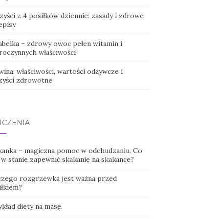
yści z 4 posiłków dziennie: zasady i zdrowe
episy
abelka – zdrowy owoc pełen witamin i
roczynnych właściwości
ina: właściwości, wartości odżywcze i
zyści zdrowotne
ICZENIA
kanka – magiczna pomoc w odchudzaniu. Co
t w stanie zapewnić skakanie na skakance?
czego rozgrzewka jest ważna przed
iłkiem?
kład diety na masę.