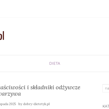
DIETA
aściwości i składniki odżywcze
Sea
warzywa
for:
by
topada 2025
dobry-dietetyk.pl
KA