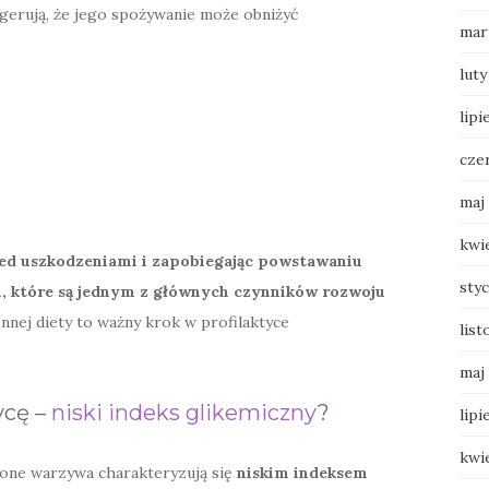
gerują, że jego spożywanie może obniżyć
mar
luty
lipi
cze
maj
kwi
rzed uszkodzeniami i zapobiegając powstawaniu
sty
, które są jednym z głównych czynników rozwoju
nej diety to ważny krok w profilaktyce
list
maj
ycę –
niski indeks glikemiczny
?
lipi
kwi
elone warzywa charakteryzują się
niskim indeksem