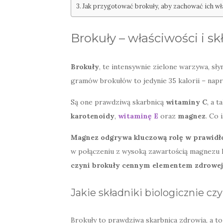
Jak przygotować brokuły, aby zachować ich wł
Brokuły – właściwości i s
Brokuły
, te intensywnie zielone warzywa, sł
gramów brokułów to jedynie 35 kalorii – napra
Są one prawdziwą skarbnicą
witaminy C
, a 
karotenoidy
,
witaminę E
oraz
magnez
. Co 
Magnez odgrywa kluczową rolę w prawid
w połączeniu z wysoką zawartością magnezu 
czyni brokuły cennym elementem zdrowej 
Jakie składniki biologicznie cz
Brokuły to prawdziwa skarbnica zdrowia, a t