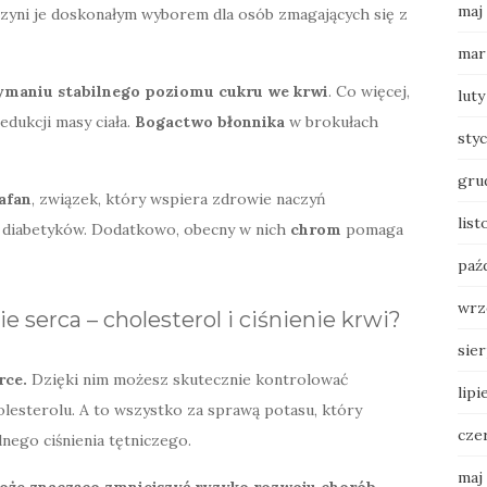
maj
 czyni je doskonałym wyborem dla osób zmagających się z
mar
ymaniu stabilnego poziomu cukru we krwi
. Co więcej,
luty
edukcji masy ciała.
Bogactwo błonnika
w brokułach
sty
gru
afan
, związek, który wspiera zdrowie naczyń
lis
la diabetyków. Dodatkowo, obecny w nich
chrom
pomaga
paź
wrz
 serca – cholesterol i ciśnienie krwi?
sie
rce.
Dzięki nim możesz skutecznie kontrolować
lipi
olesterolu. A to wszystko za sprawą potasu, który
cze
ego ciśnienia tętniczego.
maj