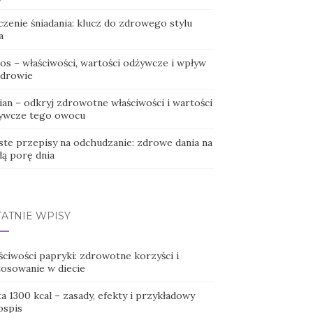
czenie śniadania: klucz do zdrowego stylu
a
os – właściwości, wartości odżywcze i wpływ
zdrowie
ian – odkryj zdrowotne właściwości i wartości
ywcze tego owocu
ste przepisy na odchudzanie: zdrowe dania na
dą porę dnia
TATNIE WPISY
ściwości papryki: zdrowotne korzyści i
tosowanie w diecie
a 1300 kcal – zasady, efekty i przykładowy
ospis