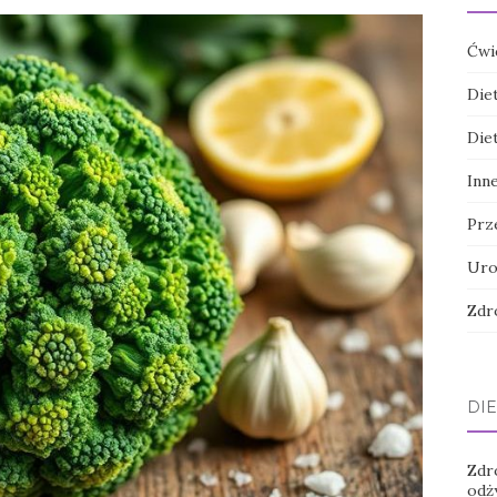
Ćwi
Die
Die
Inn
Prz
Uro
Zdr
DIE
Zdro
odż