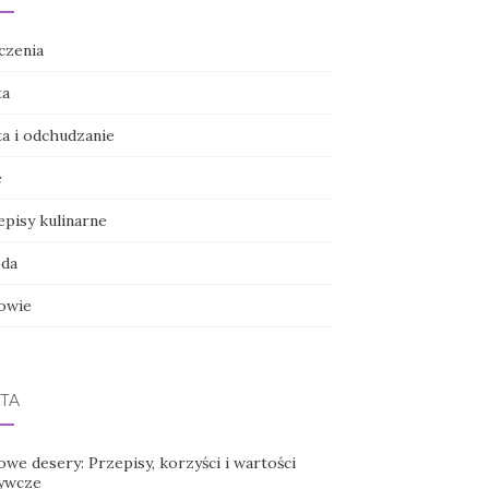
czenia
ta
ta i odchudzanie
e
episy kulinarne
da
owie
TA
we desery: Przepisy, korzyści i wartości
ywcze