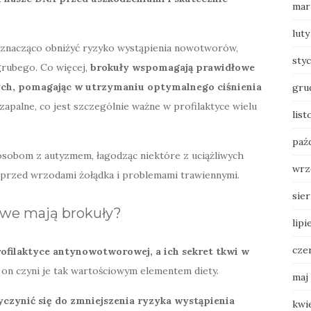
mar
luty
 znacząco obniżyć ryzyko wystąpienia nowotworów,
sty
a grubego. Co więcej,
brokuły wspomagają prawidłowe
ych, pomagając w utrzymaniu optymalnego ciśnienia
gru
apalne, co jest szczególnie ważne w profilaktyce wielu
lis
paź
 osobom z autyzmem, łagodząc niektóre z uciążliwych
wrz
 przed wrzodami żołądka i problemami trawiennymi.
sie
owe mają brokuły?
lipi
cze
filaktyce antynowotworowej, a ich sekret tkwi w
 on czyni je tak wartościowym elementem diety.
maj
czynić się do zmniejszenia ryzyka wystąpienia
kwi