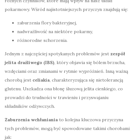
różnych czynników, które mają wpływ na nasz układ
pokarmowy. Wśród najistotniejszych przyczyn znajdują się:
zaburzenia flory bakteryjnej,
nadwrażliwość na niektóre pokarmy,
różnorodne schorzenia.
Jednym z najczęściej spotykanych problemów jest
zespół
jelita drażliwego (IBS)
, który objawia się bólem brzucha,
wzdęciami oraz zmianami w rytmie wypróżnień. Inną ważną
chorobą jest
celiakia
, charakteryzująca się nietolerancją
glutenu. Uszkadza ona błonę śluzową jelita cienkiego, co
prowadzi do trudności w trawieniu i przyswajaniu
składników odżywczych.
Zaburzenia wchłaniania
to kolejna kluczowa przyczyna
tych problemów, mogą być spowodowane takimi chorobami
jak: