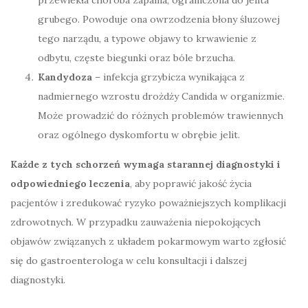
przewlekła choroba zapalna, ograniczona do jelita
grubego. Powoduje ona owrzodzenia błony śluzowej
tego narządu, a typowe objawy to krwawienie z
odbytu, częste biegunki oraz bóle brzucha.
Kandydoza
– infekcja grzybicza wynikająca z
nadmiernego wzrostu drożdży Candida w organizmie.
Może prowadzić do różnych problemów trawiennych
oraz ogólnego dyskomfortu w obrębie jelit.
Każde z tych schorzeń wymaga starannej diagnostyki i
odpowiedniego leczenia
, aby poprawić jakość życia
pacjentów i zredukować ryzyko poważniejszych komplikacji
zdrowotnych. W przypadku zauważenia niepokojących
objawów związanych z układem pokarmowym warto zgłosić
się do gastroenterologa w celu konsultacji i dalszej
diagnostyki.