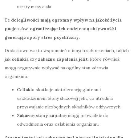
utraty masy ciała.
Te dolegliwości mają ogromny wpływ na jakość życia
pacjentów, ograniczając ich codzienną aktywność i
generując spory stres psychiczny.
Dodatkowo warto wspomnieć o innych schorzeniach, takich
jak
celiakia
czy
zakaźne zapalenia jelit
, które również
mogą negatywnie wpływać na ogólny stan zdrowia
organizmu.
Celiakia
skutkuje nietolerancją glutenu i
uszkodzeniem błony śluzowej jelit, co utrudnia
przyswajanie niezbędnych składników odżywczych,
Zakaźne stany zapalne
mogą prowadzić do
odwodnienia oraz osłabienia organizmu.
Zrozumienie tych schorzeń jest niezwykle istotne dla