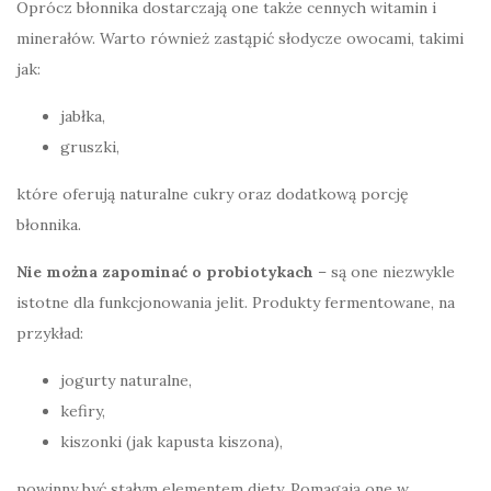
Oprócz błonnika dostarczają one także cennych witamin i
minerałów. Warto również zastąpić słodycze owocami, takimi
jak:
jabłka,
gruszki,
które oferują naturalne cukry oraz dodatkową porcję
błonnika.
Nie można zapominać o probiotykach
– są one niezwykle
istotne dla funkcjonowania jelit. Produkty fermentowane, na
przykład:
jogurty naturalne,
kefiry,
kiszonki (jak kapusta kiszona),
powinny być stałym elementem diety. Pomagają one w