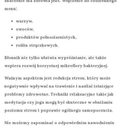
znaczenie dla zdrowia jelit. Włączenie do codziennego
menu:
warzyw,
owoców,
produktów pełnoziarnistych,
roślin strączkowych.
Błonnik
nie tylko ułatwia wypróżnianie, ale także
wspiera rozwój korzystnej mikroflory bakteryjnej.
Ważnym aspektem jest
redukcja stresu
, który może
negatywnie wpływać na trawienie i nasilać istniejące
problemy zdrowotne. Techniki relaksacyjne takie jak
medytacja
czy
joga
mogą być skuteczne w obniżaniu
poziomu stresu i poprawie ogólnego samopoczucia.
Nie możemy zapominać o
odpowiednim nawodnieniu