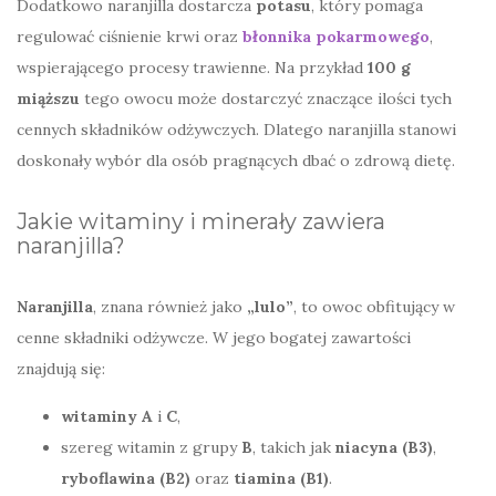
Dodatkowo naranjilla dostarcza
potasu
, który pomaga
regulować ciśnienie krwi oraz
błonnika pokarmowego
,
wspierającego procesy trawienne. Na przykład
100 g
miąższu
tego owocu może dostarczyć znaczące ilości tych
cennych składników odżywczych. Dlatego naranjilla stanowi
doskonały wybór dla osób pragnących dbać o zdrową dietę.
Jakie witaminy i minerały zawiera
naranjilla?
Naranjilla
, znana również jako
„lulo”
, to owoc obfitujący w
cenne składniki odżywcze. W jego bogatej zawartości
znajdują się:
witaminy A
i
C
,
szereg witamin z grupy
B
, takich jak
niacyna (B3)
,
ryboflawina (B2)
oraz
tiamina (B1)
.