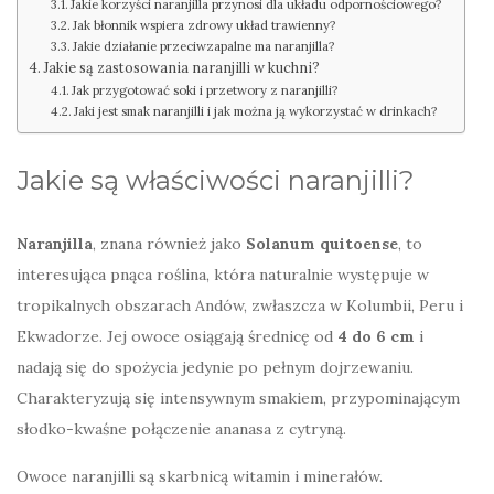
Jakie korzyści naranjilla przynosi dla układu odpornościowego?
Jak błonnik wspiera zdrowy układ trawienny?
Jakie działanie przeciwzapalne ma naranjilla?
Jakie są zastosowania naranjilli w kuchni?
Jak przygotować soki i przetwory z naranjilli?
Jaki jest smak naranjilli i jak można ją wykorzystać w drinkach?
Jakie są właściwości naranjilli?
Naranjilla
, znana również jako
Solanum quitoense
, to
interesująca pnąca roślina, która naturalnie występuje w
tropikalnych obszarach Andów, zwłaszcza w Kolumbii, Peru i
Ekwadorze. Jej owoce osiągają średnicę od
4 do 6 cm
i
nadają się do spożycia jedynie po pełnym dojrzewaniu.
Charakteryzują się intensywnym smakiem, przypominającym
słodko-kwaśne połączenie ananasa z cytryną.
Owoce naranjilli są skarbnicą witamin i minerałów.