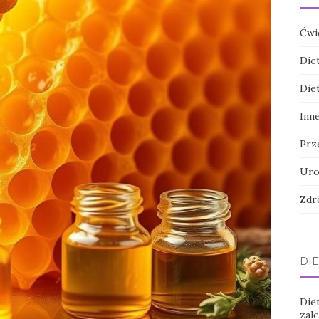
Ćwi
Die
Die
Inn
Prz
Uro
Zdr
DIE
Die
zal