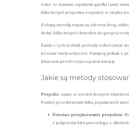
walce ze stanami zapalnymi gardła i jamy ust
kilka kropel propolisu rozpuścić w ciepłej wo
Kolejną metodą wsparcia zdrowia dróg odde
dodać kilka kropel ekstraktu do gorącej wod
Każda z tych technik pozwala wykorzystać do
leczenie wielu schorzeń. Pamiętaj jednak o p
lekarzem przed rozpoczęciem kuracji.
Jakie są metody stosowan
Propolis
, znany ze swoich licznych właściw
Poniżej przedstawiam kilka popularnych meto
Doustne przyjmowanie propolisu:
Na
z połączenia kitu pszczelego z alkohole