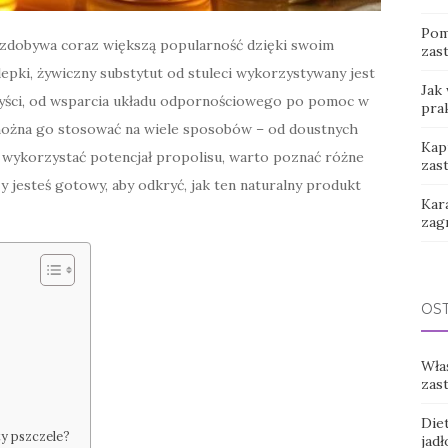
Pom
ł, zdobywa coraz większą popularność dzięki swoim
zas
pki, żywiczny substytut od stuleci wykorzystywany jest
Jak
zyści, od wsparcia układu odpornościowego po pomoc w
pra
 można go stosować na wiele sposobów – od doustnych
Kap
ni wykorzystać potencjał propolisu, warto poznać różne
zas
jesteś gotowy, aby odkryć, jak ten naturalny produkt
Kar
zag
OS
Wła
zas
Diet
ty pszczele?
jadł