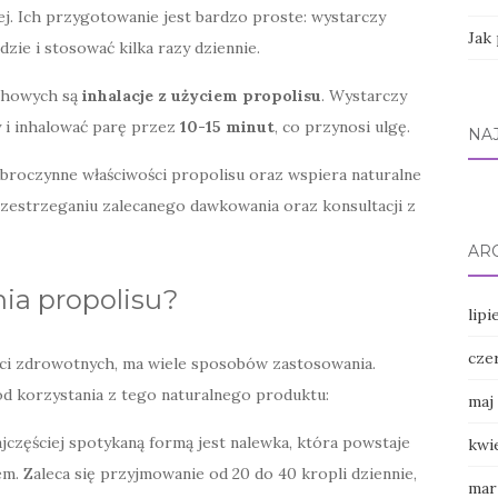
nej. Ich przygotowanie jest bardzo proste: wystarczy
Jak
dzie i stosować kilka razy dziennie.
chowych są
inhalacje z użyciem propolisu
. Wystarczy
y i inhalować parę przez
10-15 minut
, co przynosi ulgę.
NA
broczynne właściwości propolisu oraz wspiera naturalne
rzestrzeganiu zalecanego dawkowania oraz konsultacji z
AR
ia propolisu?
lipi
cze
ości zdrowotnych, ma wiele sposobów zastosowania.
d korzystania z tego naturalnego produktu:
maj
jczęściej spotykaną formą jest nalewka, która powstaje
kwi
m. Zaleca się przyjmowanie od 20 do 40 kropli dziennie,
mar