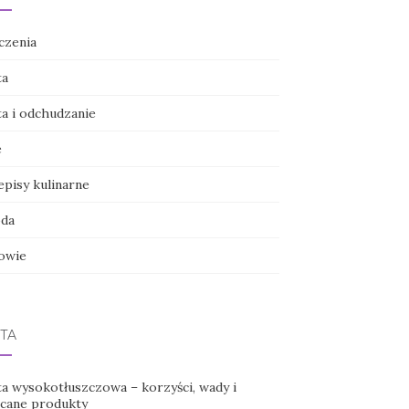
czenia
ta
ta i odchudzanie
e
episy kulinarne
da
owie
TA
ta wysokotłuszczowa – korzyści, wady i
ecane produkty