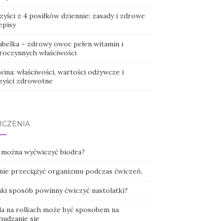
yści z 4 posiłków dziennie: zasady i zdrowe
episy
abelka – zdrowy owoc pełen witamin i
roczynnych właściwości
ina: właściwości, wartości odżywcze i
zyści zdrowotne
ICZENIA
 można wyćwiczyć biodra?
 nie przeciążyć organizmu podczas ćwiczeń.
aki sposób powinny ćwiczyć nastolatki?
da na rolkach może być sposobem na
hudzanie się