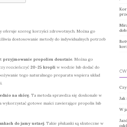
Korz
prz
Mir
dob
ry oferuje szereg korzyści zdrowotnych. Można go
żliwia dostosowanie metody do indywidualnych potrzeb
Botw
kor
st
przyjmowanie propolisu doustnie
. Można go
rczy rozcieńczyć
20-25 kropli
w wodzie lub dodać do
ĆW
spożywanie tego naturalnego preparatu wspiera układ
i.
Czy
ednio na skórę
. Ta metoda sprawdza się doskonale w
Jak
a wykorzystać gotowe maści zawierające propolis lub
W j
Jaz
ankach do jamy ustnej
. Takie płukanki są skuteczne w
odc