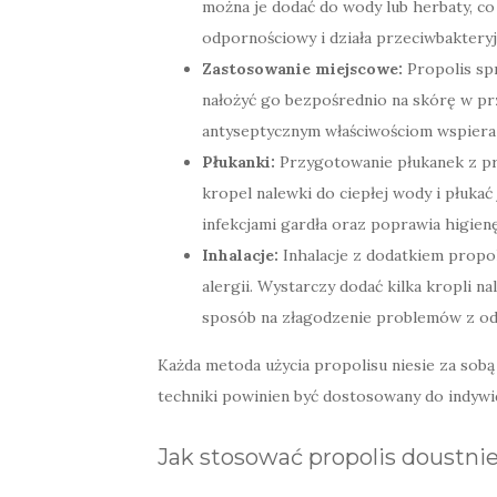
można je dodać do wody lub herbaty, co
odpornościowy i działa przeciwbaktery
Zastosowanie miejscowe:
Propolis spr
nałożyć go bezpośrednio na skórę w pr
antyseptycznym właściwościom wspiera p
Płukanki:
Przygotowanie płukanek z pro
kropel nalewki do ciepłej wody i płuka
infekcjami gardła oraz poprawia higienę
Inhalacje:
Inhalacje z dodatkiem propo
alergii. Wystarczy dodać kilka kropli n
sposób na złagodzenie problemów z o
Każda metoda użycia propolisu niesie za sob
techniki powinien być dostosowany do indywi
Jak stosować propolis doustni