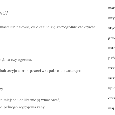
mar
owo?
luty
aści lub nalewki, co okazuje się szczególnie efektywne
sty
gru
lis
paź
zybica czy egzema.
wrz
bakteryjne
oraz
przeciwzapalne
, co znacząco
sie
lipi
y:
cze
te miejsce i delikatnie ją wmasować,
do pełnego wygojenia rany.
maj