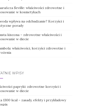
arańcza Seville: właściwości zdrowotne i
tosowanie w kosmetykach
 woda wpływa na odchudzanie? Korzyści i
ktyczne porady
usta kiszona – zdrowotne właściwości i
tosowanie w diecie
ambola: właściwości, korzyści zdrowotne i
rożenia
TATNIE WPISY
ściwości papryki: zdrowotne korzyści i
tosowanie w diecie
a 1300 kcal – zasady, efekty i przykładowy
ospis