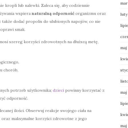
mar
kropli lub nalewki. Zaleca się, aby codziennie
ażywania wspiera
naturalną odporność
organizmu oraz
luty
 także dodać propolis do ulubionych napojów, co nie
lipi
poprawi smak.
cze
nosi szereg korzyści zdrowotnych na dłuższą metę,
maj
kwi
ogicznego,
sty
u chorób,
list
lnych potrzeb użytkownika;
dzieci
powinny korzystać z
maj
zyć odporność.
lipi
ecanej ilości. Obserwuj reakcje swojego ciała na
kwi
o oraz maksymalne korzyści zdrowotne z jego
maj