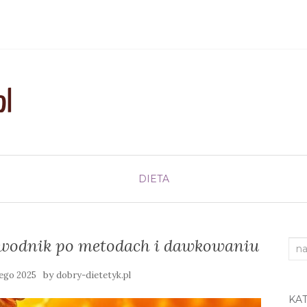
DIETA
zewodnik po metodach i dawkowaniu
Sea
for:
by
tego 2025
dobry-dietetyk.pl
KA