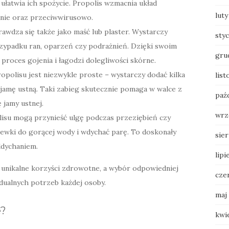
 ułatwia ich spożycie. Propolis wzmacnia układ
luty
jnie oraz przeciwwirusowo.
awdza się także jako maść lub plaster. Wystarczy
sty
zypadku ran, oparzeń czy podrażnień. Dzięki swoim
gru
roces gojenia i łagodzi dolegliwości skórne.
polisu jest niezwykle proste – wystarczy dodać kilka
lis
ć jamę ustną. Taki zabieg skutecznie pomaga w walce z
paź
 jamy ustnej.
wrz
lisu mogą przynieść ulgę podczas przeziębień czy
alewki do gorącej wody i wdychać parę. To doskonały
sie
ddychaniem.
lipi
ą unikalne korzyści zdrowotne, a wybór odpowiedniej
cze
dualnych potrzeb każdej osoby.
maj
e?
kwi